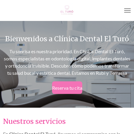
Ir
al
contenido
principal
Bienvenidos a Clínica Dental El Turó
Tu sonrisa es nuestra prioridad. En Clínica Dental El Turó,
somos especialistas en odontología digital, implantes dentales
y ortodoncia invisible. Descubre cómo podemos transformar
tu salud bucal y estética dental. Estamos en Rubi y Terrassa
Reserva tu cita
Nuestros servicios
En
Clínica Dental El Turó
, llevamos el compromiso con la